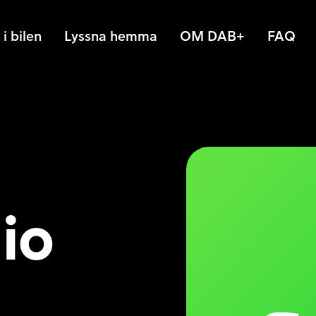
i bilen
Lyssna hemma
OM DAB+
FAQ
io