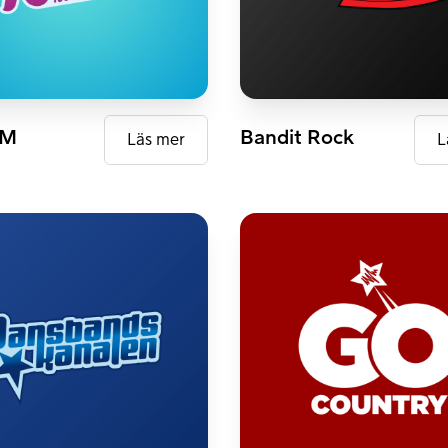
AB+
FM
DAB+
FM
Bandit Rock
Läs mer
L