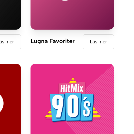
FM
DAB+
Lugna Favoriter
äs mer
Läs mer