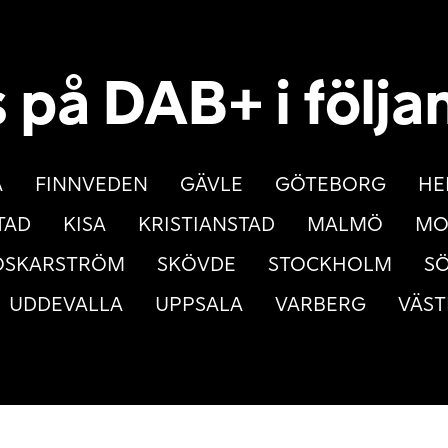
s på DAB+ i följa
A
FINNVEDEN
GÄVLE
GÖTEBORG
HE
TAD
KISA
KRISTIANSTAD
MALMÖ
MO
OSKARSTRÖM
SKÖVDE
STOCKHOLM
SÖ
UDDEVALLA
UPPSALA
VARBERG
VÄST