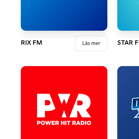
FM
DAB+
FM
D
RIX FM
STAR 
Läs mer