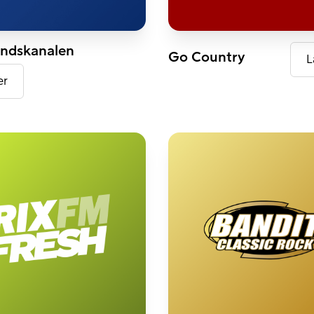
DAB+
ndskanalen
Go Country
L
er