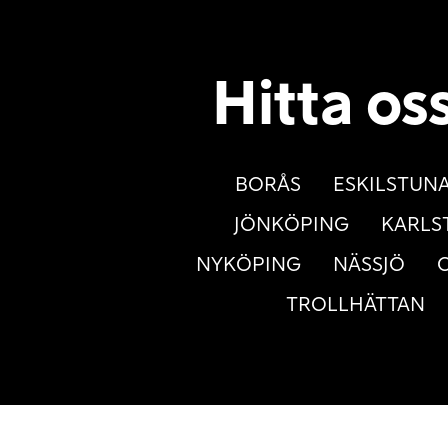
Hitta os
BORÅS
ESKILSTUN
JÖNKÖPING
KARLS
NYKÖPING
NÄSSJÖ
TROLLHÄTTAN