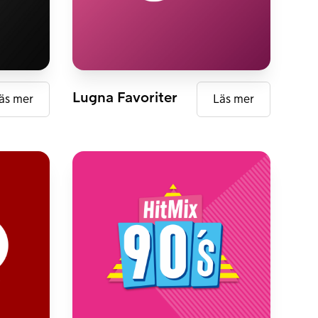
FM
DAB+
Lugna Favoriter
äs mer
Läs mer