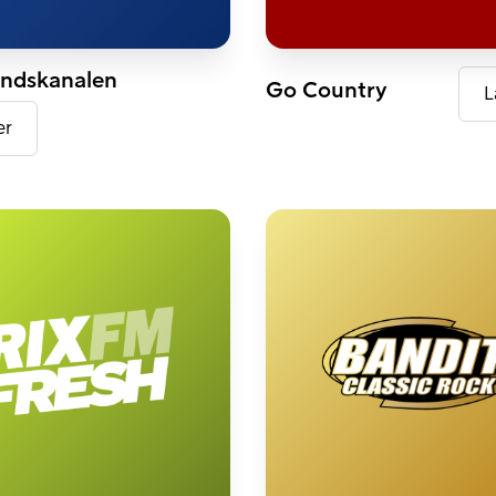
DAB+
ndskanalen
Go Country
L
er