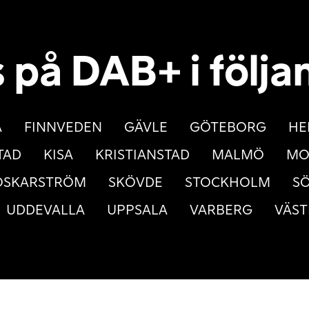
s på DAB+ i följa
A
FINNVEDEN
GÄVLE
GÖTEBORG
HE
TAD
KISA
KRISTIANSTAD
MALMÖ
MO
OSKARSTRÖM
SKÖVDE
STOCKHOLM
SÖ
UDDEVALLA
UPPSALA
VARBERG
VÄST