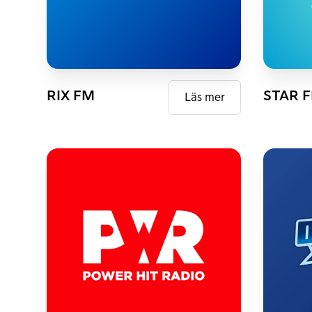
FM
DAB+
FM
D
RIX FM
STAR 
Läs mer