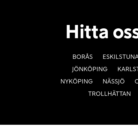
Hitta os
BORÅS
ESKILSTUN
JÖNKÖPING
KARLS
NYKÖPING
NÄSSJÖ
TROLLHÄTTAN