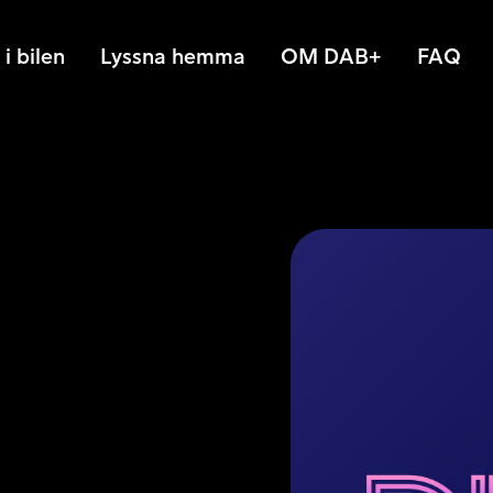
i bilen
Lyssna hemma
OM DAB+
FAQ