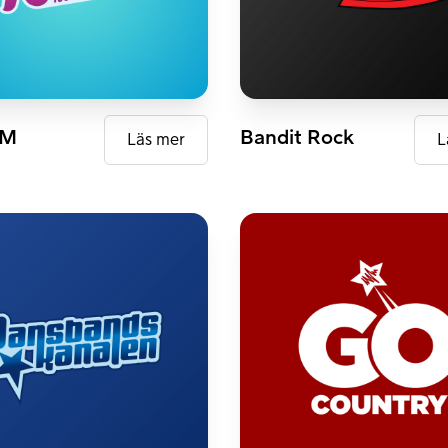
AB+
FM
DAB+
FM
Bandit Rock
Läs mer
L